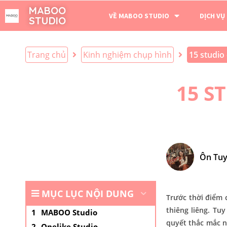
MABOO
VỀ MABOO STUDIO
DỊCH VỤ
STUDIO
Trang chủ
Kinh nghiệm chụp hình
15 studio
15 S
Ôn Tu
MỤC LỤC NỘI DUNG
Trước thời điểm
thiêng liêng. Tu
MABOO Studio
quyết thắc mắc 
Onelike Studio