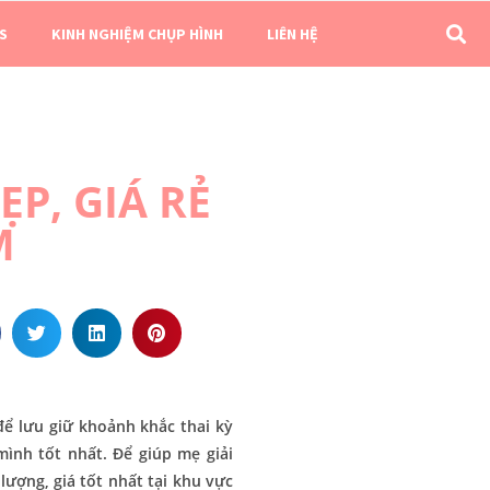
S
KINH NGHIỆM CHỤP HÌNH
LIÊN HỆ
P, GIÁ RẺ
M
ể lưu giữ khoảnh khắc thai kỳ
mình tốt nhất. Để giúp mẹ giải
lượng, giá tốt nhất tại khu vực