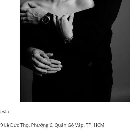
 Vấp
/49 Lê Đức Thọ, Phường 6, Quận Gò Vấp, TP. HCM