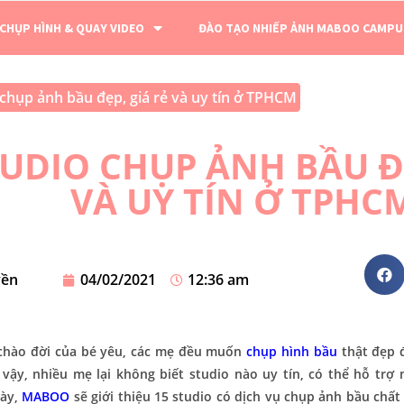
 CHỤP HÌNH & QUAY VIDEO
ĐÀO TẠO NHIẾP ẢNH MABOO CAMPU
 chụp ảnh bầu đẹp, giá rẻ và uy tín ở TPHCM
TUDIO CHỤP ẢNH BẦU ĐẸ
VÀ UY TÍN Ở TPHC
yền
04/02/2021
12:36 am
 chào đời của bé yêu, các mẹ đều muốn
chụp hình bầu
thật đẹp đ
y vậy, nhiều mẹ lại không biết studio nào uy tín, có thể hỗ trợ 
này,
MABOO
sẽ giới thiệu 15 studio có dịch vụ chụp ảnh bầu chất 