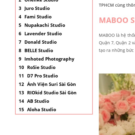
TPHCM cùng thông
Juro Studio
Fami Studio
MABOO S
Nupakachi Studio
Lavender Studio
MABOO là hệ thốn
Donald Studio
Quận 7, Quận 2 v
BELLE Studio
tạo ra những bức
Imhoted Photography
RoSie Studio
D7 Pro Studio
Ảnh Viện Suri Sài Gòn
RIOkid Studio Sài Gòn
AB Studio
Aloha Studio