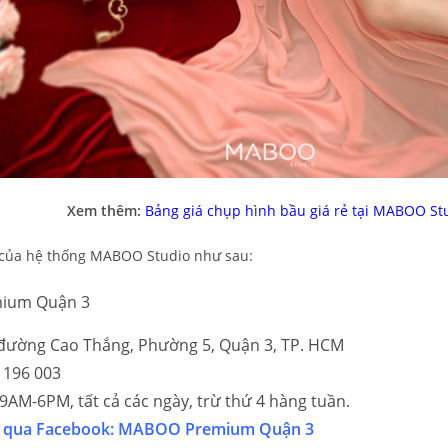
Xem thêm:
Bảng giá chụp hình bầu giá rẻ tại MABOO St
ệ của hệ thống MABOO Studio như sau:
ium Quận 3
6 đường Cao Thắng, Phường 5, Quận 3, TP. HCM
 196 003
 9AM-6PM, tất cả các ngày, trừ thứ 4 hàng tuần.
p qua Facebo
ok:
MABOO Premium Quận 3